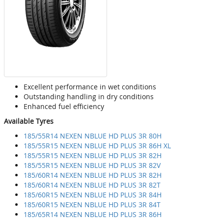
Excellent performance in wet conditions
Outstanding handling in dry conditions
Enhanced fuel efficiency
Available Tyres
185/55R14 NEXEN NBLUE HD PLUS 3R 80H
185/55R15 NEXEN NBLUE HD PLUS 3R 86H XL
185/55R15 NEXEN NBLUE HD PLUS 3R 82H
185/55R15 NEXEN NBLUE HD PLUS 3R 82V
185/60R14 NEXEN NBLUE HD PLUS 3R 82H
185/60R14 NEXEN NBLUE HD PLUS 3R 82T
185/60R15 NEXEN NBLUE HD PLUS 3R 84H
185/60R15 NEXEN NBLUE HD PLUS 3R 84T
185/65R14 NEXEN NBLUE HD PLUS 3R 86H